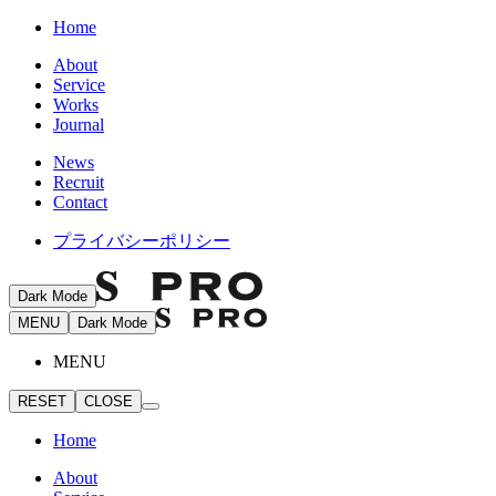
Home
About
Service
Works
Journal
News
Recruit
Contact
プライバシーポリシー
Dark Mode
MENU
Dark Mode
MENU
RESET
CLOSE
Home
About