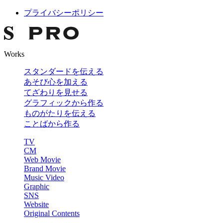
プライバシーポリシー
Works
スタンダードを伝える
あそび心を加える
てざわりを見せる
グラフィックから作る
ものがたりを伝える
ことばから作る
TV
CM
Web Movie
Brand Movie
Music Video
Graphic
SNS
Website
Original Contents