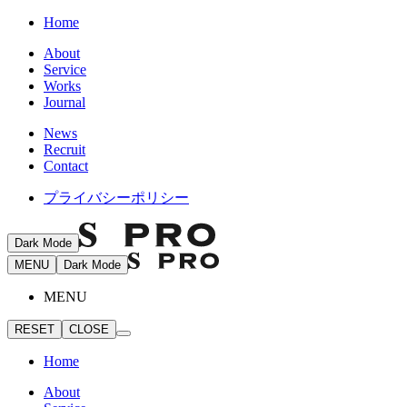
Home
About
Service
Works
Journal
News
Recruit
Contact
プライバシーポリシー
Dark Mode
MENU
Dark Mode
MENU
RESET
CLOSE
Home
About