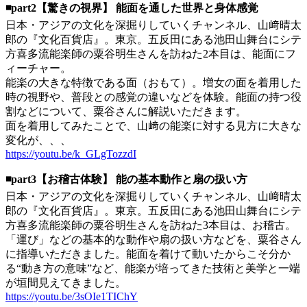
◾️part2【驚きの視界】 能面を通した世界と身体感覚
日本・アジアの文化を深掘りしていくチャンネル、山﨑晴太
郎の『文化百貨店』。東京。五反田にある池田山舞台にシテ
方喜多流能楽師の粟谷明生さんを訪ねた2本目は、能面にフ
ィーチャー。
能楽の大きな特徴である面（おもて）。増女の面を着用した
時の視野や、普段との感覚の違いなどを体験。能面の持つ役
割などについて、粟谷さんに解説いただきます。
面を着用してみたことで、山﨑の能楽に対する見方に大きな
変化が、、、
https://youtu.be/k_GLgTozzdI
◾️part3【お稽古体験】 能の基本動作と扇の扱い方
日本・アジアの文化を深掘りしていくチャンネル、山﨑晴太
郎の『文化百貨店』。東京。五反田にある池田山舞台にシテ
方喜多流能楽師の粟谷明生さんを訪ねた3本目は、お稽古。
「運び」などの基本的な動作や扇の扱い方などを、粟谷さん
に指導いただきました。能面を着けて動いたからこそ分か
る“動き方の意味”など、能楽が培ってきた技術と美学と一端
が垣間見えてきました。
https://youtu.be/3sOIe1TIChY