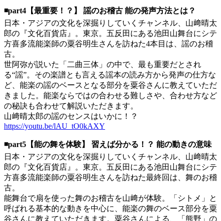
◾️part4【最重要！？】 謡のお稽古 能の発声方法とは？
日本・アジアの文化を深掘りしていくチャンネル、山﨑晴太
郎の『文化百貨店』。東京。五反田にある池田山舞台にシテ
方喜多流能楽師の粟谷明生さんを訪ねた4本目は、謡のお稽
古。
世阿弥が説いた「二曲三体」の中で、最も重要だとされ
る“謡”。その楽譜とも言える謡本の読み方から発声の仕方な
ど、能楽の謡のベースとなる部分を粟谷さんに教えていただ
きました。能楽ならではの合わせる難しさや、合わせ方など
の秘訣も合わせて解説いただきます。
山﨑晴太郎の謡のセンスはいかに！？
https://youtu.be/lAU_tO0kAXY
◾️part5【能の舞を体験】 習えば分かる！？ 能の動きの意味
日本・アジアの文化を深掘りしていくチャンネル、山﨑晴太
郎の『文化百貨店』。東京。五反田にある池田山舞台にシテ
方喜多流能楽師の粟谷明生さんを訪ねた最終回は、舞のお稽
古。
能舞台で扇を使った舞のお稽古を山﨑が体験。「シトメ」と
呼ばれる基本的な動きを中心に、能楽の舞のベース部分を粟
谷さんに教えていただきます。粟谷さんによる、「熊野」の