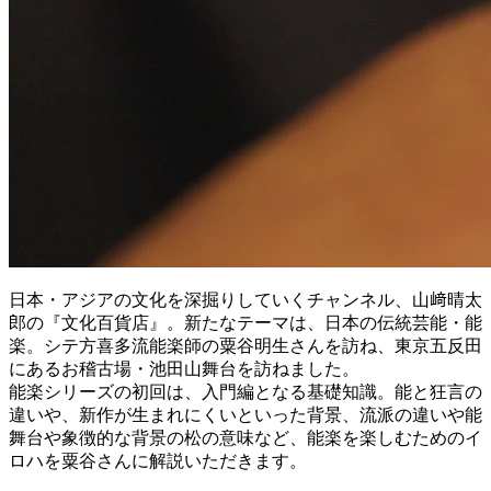
日本・アジアの文化を深掘りしていくチャンネル、山﨑晴太
郎の『文化百貨店』。新たなテーマは、日本の伝統芸能・能
楽。シテ方喜多流能楽師の粟谷明生さんを訪ね、東京五反田
にあるお稽古場・池田山舞台を訪ねました。
能楽シリーズの初回は、入門編となる基礎知識。能と狂言の
違いや、新作が生まれにくいといった背景、流派の違いや能
舞台や象徴的な背景の松の意味など、能楽を楽しむためのイ
ロハを粟谷さんに解説いただきます。