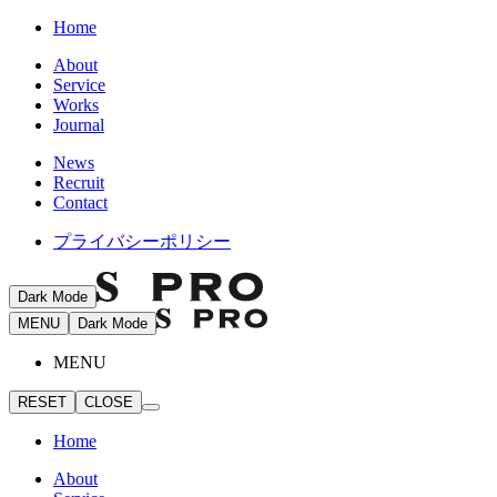
Home
About
Service
Works
Journal
News
Recruit
Contact
プライバシーポリシー
Dark Mode
MENU
Dark Mode
MENU
RESET
CLOSE
Home
About