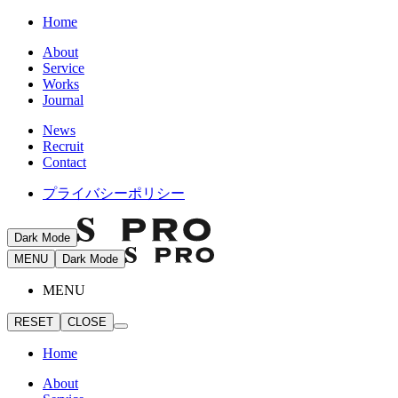
Home
About
Service
Works
Journal
News
Recruit
Contact
プライバシーポリシー
Dark Mode
MENU
Dark Mode
MENU
RESET
CLOSE
Home
About